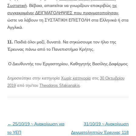
Συστατική
. Βέβαια, απαιτείται να γνωρίζουν επακριβώς
τις
συγκεκριμένες ΔΕΙΓΜΑΤΟΛΗΨΙΕΣ που πραγματοποίησαν
,
ώστε να λάβουν τη ΣΥΣΤΑΤΙΚΗ ΕΠΙΣΤΟΛΗ στα Ελληνικά ή στα
Αγγλικά.
11.
Παιδιά όλοι μαζί, δυνατά. Να σηκώσουμε τον ήλιο της
Έρευνας πάνω από το Πανεπιστήμιο Κρήτης.
Ο Διευθυντής του Εργαστηρίου, Καθηγητής Βασίλης Δαφέρμος
Δημοσιεύτηκε στην κατηγορία
Χωρίς κατηγορία
στις
30 Οκτωβρίου
2019
από την/τον
Theodoros Sfakianakis
.
Πλοήγηση
←
25/10/19 ~ Ανακοίνωση για
31/10/19 ~ Ανακοίνωση
άρθρων
το ΥΕΠ
Δειγματοληπτών Έρευνας 118