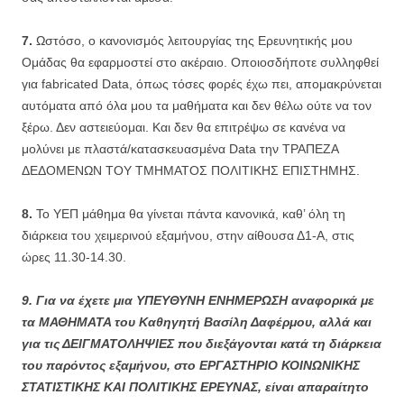
7.
Ωστόσο, ο κανονισμός λειτουργίας της Ερευνητικής μου
Ομάδας θα εφαρμοστεί στο ακέραιο. Οποιοσδήποτε συλληφθεί
για fabricated Data, όπως τόσες φορές έχω πει, απομακρύνεται
αυτόματα από όλα μου τα μαθήματα και δεν θέλω ούτε να τον
ξέρω. Δεν αστειεύομαι. Και δεν θα επιτρέψω σε κανένα να
μολύνει με πλαστά/κατασκευασμένα Data την ΤΡΑΠΕΖΑ
ΔΕΔΟΜΕΝΩΝ ΤΟΥ ΤΜΗΜΑΤΟΣ ΠΟΛΙΤΙΚΗΣ ΕΠΙΣΤΗΜΗΣ.
8.
Το ΥΕΠ μάθημα θα γίνεται πάντα κανονικά, καθ’ όλη τη
διάρκεια του χειμερινού εξαμήνου, στην αίθουσα Δ1-Α, στις
ώρες 11.30-14.30.
9. Για να έχετε μια ΥΠΕΥΘΥΝΗ ΕΝΗΜΕΡΩΣΗ αναφορικά με
τα ΜΑΘΗΜΑΤΑ του Καθηγητή Βασίλη Δαφέρμου, αλλά και
για τις ΔΕΙΓΜΑΤΟΛΗΨΙΕΣ που διεξάγονται κατά τη διάρκεια
του παρόντος εξαμήνου, στο ΕΡΓΑΣΤΗΡΙΟ ΚΟΙΝΩΝΙΚΗΣ
ΣΤΑΤΙΣΤΙΚΗΣ ΚΑΙ ΠΟΛΙΤΙΚΗΣ ΕΡΕΥΝΑΣ, είναι απαραίτητο