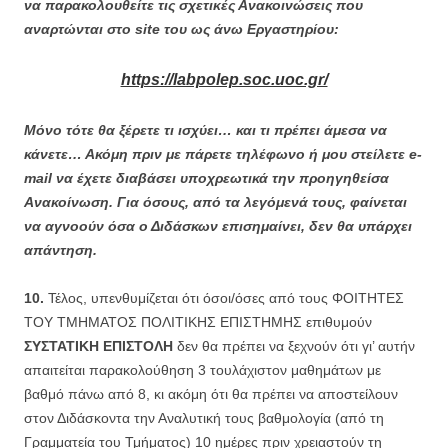
να παρακολουθείτε τις σχετικές Ανακοινώσεις που
αναρτώνται στο site του ως άνω Εργαστηρίου:
https://labpolep.soc.uoc.gr/
Μόνο τότε θα ξέρετε τι ισχύει… και τι πρέπει άμεσα να
κάνετε… Ακόμη πριν με πάρετε τηλέφωνο ή μου στείλετε e-
mail να έχετε διαβάσει υποχρεωτικά την προηγηθείσα
Ανακοίνωση. Για όσους, από τα λεγόμενά τους, φαίνεται
να αγνοούν όσα ο Διδάσκων επισημαίνει, δεν θα υπάρχει
απάντηση.
10.
Τέλος, υπενθυμίζεται ότι όσοι/όσες από τους ΦΟΙΤΗΤΕΣ
ΤΟΥ ΤΜΗΜΑΤΟΣ ΠΟΛΙΤΙΚΗΣ ΕΠΙΣΤΗΜΗΣ επιθυμούν
ΣΥΣΤΑΤΙΚΗ ΕΠΙΣΤΟΛΗ
δεν θα πρέπει να ξεχνούν ότι γι’ αυτήν
απαιτείται παρακολούθηση 3 τουλάχιστον μαθημάτων με
βαθμό πάνω από 8, κι ακόμη ότι θα πρέπει να αποστείλουν
στον Διδάσκοντα την Αναλυτική τους βαθμολογία (από τη
Γραμματεία του Τμήματος)
10 ημέρες πριν χρειαστούν τη