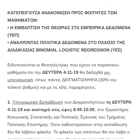
ΚΑΤΕΠΕΙΓΟΥΣΑ ΑΝΑΚΟΙΝΩΣΗ ΠΡΟΣ ΦΟΙΤΗΤΕΣ ΤΩΝ
ΜΑΘΗΜΑΤΩΝ:
• Η ΕΜΒΑΠΤΙΣΗ ΤΗΣ ΘΕΩΡΙΑΣ ΣΤΑ ΕΜΠΕΙΡΙΚΑ ΔΕΔΟΜΕΝΑ
(ΥΕΠ)
• ΑΝΑΛΥΟΝΤΑΣ ΠΟΛΙΤΙΚΑ ΔΕΔΟΜΕΝΑ ΣΤΟ ΠΛΑΙΣΙΟ ΤΗΣ
ΔΙΑΔΙΚΑΣΙΑΣ BINOMIAL LOGISTIC REGRESSION (ΥΕΣ)
Ειδοποιούνται οι Φοιτητές/τριες που έχουν τα παραπάνω
μαθήματα ότι την
ΔΕΥΤΕΡΑ 4-11-19
θα διεξαχθεί
μη-
υποχρεωτική
, όπως πάντα, ΔΕΙΓΜΑΤΟΛΗΨΙΑ (30% του
τελικού βαθμού) και με τις εξής παραμέτρους:
1.
Υποχρεωτική Εκπαίδευση
των Δειγματοληπτών
τη ΔΕΥΤΕΡΑ
4-11-19 και αυστηρά στις ώρες 8.45-10.00
, στο Εργαστήριο
Κοινωνικής Στατιστικής και Πολιτικής Έρευνας του Τμήματος
Πολιτικής Επιστήμης. Όσοι καθυστερήσουν στην εκπαίδευση
δεν θα λάβουν φάκελο. Το φάκελο των απόντων θα τον λάβει ο