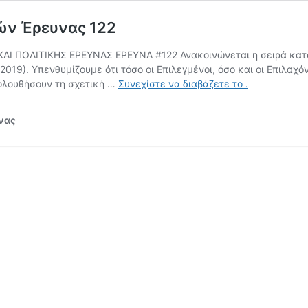
ών Έρευνας 122
ΑΙ ΠΟΛΙΤΙΚΗΣ ΕΡΕΥΝΑΣ ΕΡΕΥΝΑ #122 Ανακοινώνεται η σειρά κατά
2019). Υπενθυμίζουμε ότι τόσο οι Επιλεγμένοι, όσο και οι Επιλα
29/11/19
ολουθήσουν τη σχετική …
Συνεχίστε να διαβάζετε το
.
~
Ανακοίνωση
υνας
Δειγματοληπ
Έρευνας
122