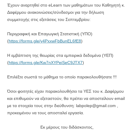
Έχουν αναρτηθεί στο eLearn των μαθημάτων του Καθηγητή κ.
Δαφέρμου ανακοινώσεις/σύνδεσμοι για την δήλωση
συμμετοχής στις εξετάσεις του Σεπτεμβρίου:
Περιγραφική και Επαγωγική Στατιστική (ΥΠΟ)
(
https://forms.gle/y4PxxwFbBunEL6fE8
)
Η εμβάπτιση της θεωρίας στα εμπειρικά δεδομένα (ΥΕΠ)
(
https://forms.gle/Kw7nXYPeiSeC9JTX7
)
Επιλέξτε σωστά το μάθημα το οποίο παρακολουθήσατε !!!
Όσοι φοιτητές είχαν παρακολουθήσει τα ΥΕΣ του κ. Δαφέρμου
και επιθυμούν να εξεταστούν, θα πρέπει να αποστείλουν email
με τα στοιχεία τους στην διεύθυνση: labpolep@gmail.com ,
προκειμένου να τους αποσταλεί εργασία.
Εκ μέρους του διδάσκοντος,