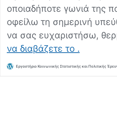
οποιαδήποτε γωνιά της πα
οφείλω τη σημερινή υπε
να σας ευχαριστήσω, θε
27/05/20
να διαβάζετε το
.
~
Ενημέρωση
Φοιτητών
Εργαστήριο Κοινωνικής Στατιστικής και Πολιτικής Έρε
και
Γονέων