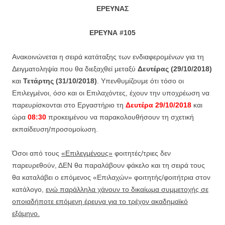
Ε
ΡΕΥΝΑΣ
Ε
ΡΕΥΝΑ
#105
Ανακοινώνεται η σειρά κατάταξης των ενδιαφερομένων για τη
Δειγματοληψία που θα διεξαχθεί μεταξύ
Δευτέρας (29/10/2018)
και
Τετάρτης (31/10/2018)
. Υπενθυμίζουμε ότι τόσο οι
Επιλεγμένοι, όσο και οι Επιλαχόντες, έχουν την υποχρέωση να
παρευρίσκονται στο Εργαστήριο τη
Δευτέρα 29/10/2018
και
ώρα
08:30
προκειμένου να παρακολουθήσουν τη σχετική
εκπαίδευση/προσομοίωση.
Όσοι από τους
«Επιλεγμένους»
φοιτητές/τριες δεν
παρευρεθούν, ΔΕΝ θα παραλάβουν φάκελο και τη σειρά τους
θα καταλάβει ο επόμενος «Επιλαχών» φοιτητής/φοιτήτρια στον
κατάλογο,
ενώ παράλληλα χάνουν το δικαίωμα συμμετοχής σε
οποιαδήποτε επόμενη έρευνα για το τρέχον ακαδημαϊκό
εξάμηνο.