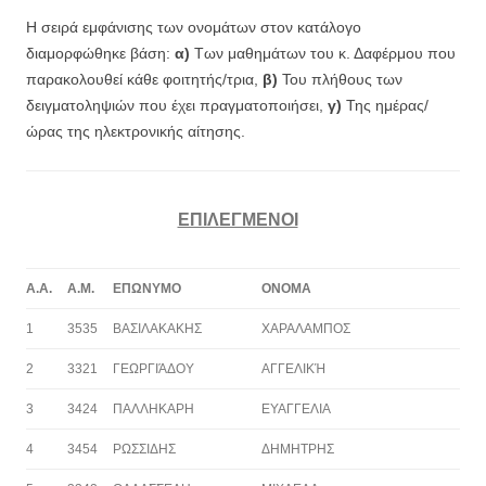
Η σειρά εμφάνισης των ονομάτων στον κατάλογο
διαμορφώθηκε βάση:
α)
Των μαθημάτων του κ. Δαφέρμου που
παρακολουθεί κάθε φοιτητής/τρια,
β)
Του πλήθους των
δειγματοληψιών που έχει πραγματοποιήσει,
γ)
Της ημέρας/
ώρας της ηλεκτρονικής αίτησης.
ΕΠΙΛΕΓΜΕΝΟΙ
Α.Α.
Α.Μ.
ΕΠΩΝΥΜΟ
ΟΝΟΜΑ
1
3535
ΒΑΣΙΛΑΚΑΚΗΣ
ΧΑΡΑΛΑΜΠΟΣ
2
3321
ΓΕΩΡΓΙΆΔΟΥ
ΑΓΓΕΛΙΚΉ
3
3424
ΠΑΛΛΗΚΑΡΗ
ΕΥΑΓΓΕΛΙΑ
4
3454
ΡΩΣΣΙΔΗΣ
ΔΗΜΗΤΡΗΣ