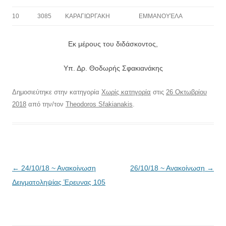
10
3085
ΚΑΡΑΓΙΩΡΓΑΚΗ
ΕΜΜΑΝΟΥΈΛΑ
Εκ μέρους του διδάσκοντος,
Υπ. Δρ. Θοδωρής Σφακιανάκης
Δημοσιεύτηκε στην κατηγορία
Χωρίς κατηγορία
στις
26 Οκτωβρίου
2018
από την/τον
Theodoros Sfakianakis
.
Πλοήγηση
←
24/10/18 ~ Ανακοίνωση
26/10/18 ~ Ανακοίνωση
→
άρθρων
Δειγματοληψίας Έρευνας 105