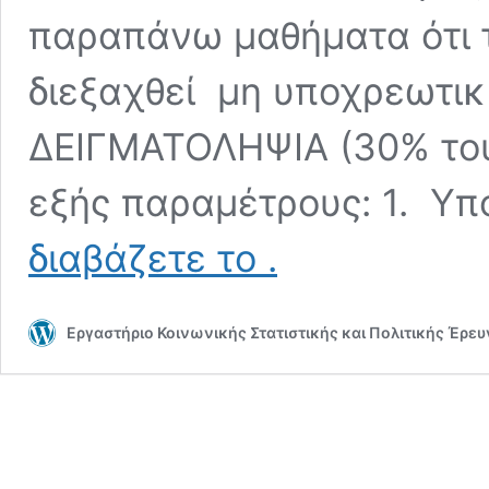
παραπάνω μαθήματα ότι 
διεξαχθεί μη υποχρεωτικ
ΔΕΙΓΜΑΤΟΛΗΨΙΑ (30% του 
εξής παραμέτρους: 1. Υ
25/10/17
διαβάζετε το
.
~
Ανακοίνωση
Δειγματοληψίας
Εργαστήριο Κοινωνικής Στατιστικής και Πολιτικής Έρε
Έρευνας
92