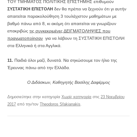
ΤΟΥ ΤΜΗΜΑΤΟΣ ΠΟΛΙΤΙΚΗΣ ΕΠΙΣΤΗΜΗΣ επιθυμούν
ΣΥΣΤΑΤΙΚΗ ΕΠΙΣΤΟΛΗ
δεν θα πρέπει να ξεχνούν ότι γι αυτήν
απαιτείται παρακολούθηση 3 τουλάχιστον μαθημάτων με
βαθμό πάνω από 8, κι ακόμη ότι απαιτείται να γνωρίζουν
επακριβώς
τις συγκεκριμένες ΔΕΙΓΜΑΤΟΛΗΨΙΕΣ που
πραγματοποίησαν
για να λάβουν τη ΣΥΣΤΑΤΙΚΗ ΕΠΙΣΤΟΛΗ
στα Ελληνικά ή στα Αγγλικά.
11.
Παιδιά όλοι μαζί, δυνατά. Να σηκώσουμε τον ήλιο της
Έρευνας πάνω από την Ελλάδα.
Ο Διδάσκων
,
Καθηγητής Βασίλης Δαφέρμος
Δημοσιεύτηκε στην κατηγορία
Χωρίς κατηγορία
στις
23 Νοεμβρίου
2017
από την/τον
Theodoros Sfakianakis
.