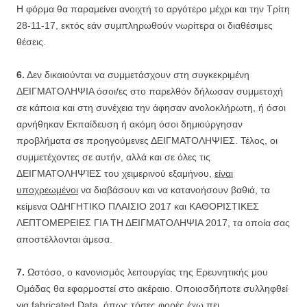
Η φόρμα θα παραμείνει ανοιχτή το αργότερο μέχρι και την Τρίτη
28-11-17, εκτός εάν συμπληρωθούν νωρίτερα οι διαθέσιμες
θέσεις.
6.
Δεν δικαιούνται να συμμετάσχουν στη συγκεκριμένη
ΔΕΙΓΜΑΤΟΛΗΨΙΑ όσοι/ες στο παρελθόν δήλωσαν συμμετοχή
σε κάποια και στη συνέχεια την άφησαν ανολοκλήρωτη, ή όσοι
αρνήθηκαν Εκπαίδευση ή ακόμη όσοι δημιούργησαν
προβλήματα σε προηγούμενες ΔΕΙΓΜΑΤΟΛΗΨΙΕΣ. Τέλος, οι
συμμετέχοντες σε αυτήν, αλλά και σε όλες τις
ΔΕΙΓΜΑΤΟΛΗΨΊΕΣ του χειμερινού εξαμήνου,
είναι
υποχρεωμένοι
να διαβάσουν και να κατανοήσουν βαθιά, τα
κείμενα ΟΔΗΓΗΤΙΚΟ ΠΛΑΙΣΙΟ 2017 και ΚΑΘΟΡΙΣΤΙΚΕΣ
ΛΕΠΤΟΜΕΡΕΙΕΣ ΓΙΑ ΤΗ ΔΕΙΓΜΑΤΟΛΗΨΙΑ 2017, τα οποία σας
αποστέλλονται άμεσα.
7.
Ωστόσο, ο κανονισμός λειτουργίας της Ερευνητικής μου
Ομάδας θα εφαρμοστεί στο ακέραιο. Οποιοσδήποτε συλληφθεί
για fabricated Data, όπως τόσες φορές έχω πει,