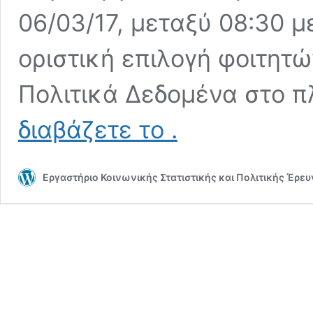
06/03/17, μεταξύ 08:30 μ
οριστική επιλογή φοιτητ
Πολιτικά Δεδομένα στο π
22/02/17
διαβάζετε το
.
~
Προγραμματισμός
Επόμενων
Εργαστήριο Κοινωνικής Στατιστικής και Πολιτικής Έρε
Εβδομάδων
(ΥΠΟ
&
ΥΕΣ)