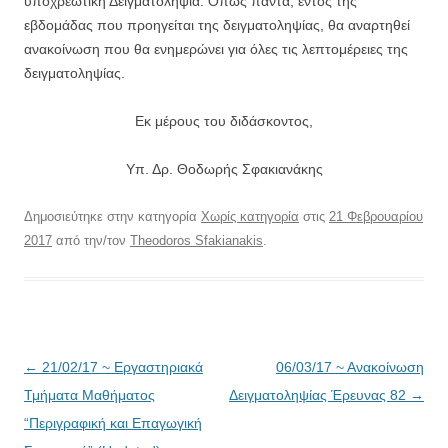
υποχρεωτική Δειγματοληψία. Όπως πάντα, εντός της
εβδομάδας που προηγείται της δειγματοληψίας, θα αναρτηθεί
ανακοίνωση που θα ενημερώνει για όλες τις λεπτομέρειες της
δειγματοληψίας.
Εκ μέρους του διδάσκοντος,
Υπ. Δρ. Θοδωρής Σφακιανάκης
Δημοσιεύτηκε στην κατηγορία
Χωρίς κατηγορία
στις
21 Φεβρουαρίου
2017
από την/τον
Theodoros Sfakianakis
.
Πλοήγηση
←
21/02/17 ~ Εργαστηριακά
06/03/17 ~ Ανακοίνωση
άρθρων
Τμήματα Μαθήματος
Δειγματοληψίας Έρευνας 82
→
“Περιγραφική και Επαγωγική