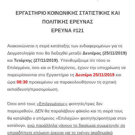
Ε
ΡΓΑΣΤΗΡΙΟ
Κ
ΟΙΝΩΝΙΚΗΣ
Σ
ΤΑΤΙΣΤΙΚΗΣ ΚΑΙ
Π
ΟΛΙΤΙΚΗΣ
Ε
ΡΕΥΝΑΣ
Ε
ΡΕΥΝΑ
#121
Ανακοινώνεται η σειρά κατάταξης των ενδιαφερομένων για τη
Δειγματοληψία που θα διεξαχθεί μεταξύ
Δευτέρας (25/11/2019)
και
Τετάρτης (27/11/2019)
. Υπενθυμίζουμε ότι τόσο οι
Επιλεγμένοι, όσο και οι Επιλαχόντες, έχουν την υποχρέωση να
παρευρίσκονται στο Εργαστήριο τη
Δευτέρα 25/11/2019
και
ώρα
08:30
προκειμένου να παρακολουθήσουν τη σχετική
εκπαίδευση/προσομοίωση.
Όσοι από τους
«Επιλεγμένους»
φοιτητές/τριες δεν
παρευρεθούν, ΔΕΝ θα παραλάβουν φάκελο και τη σειρά τους
θα καταλάβει ο επόμενος «Επιλαχών» φοιτητής/φοιτήτρια στον
κατάλογο,
ενώ παράλληλα χάνουν το δικαίωμα συμμετοχής σε
οποιαδήποτε επόμενη έρευνα για το τρέχον ακαδημαϊκό