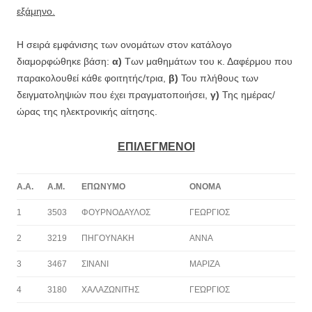
εξάμηνο.
Η σειρά εμφάνισης των ονομάτων στον κατάλογο
διαμορφώθηκε βάση:
α)
Των μαθημάτων του κ. Δαφέρμου που
παρακολουθεί κάθε φοιτητής/τρια,
β)
Του πλήθους των
δειγματοληψιών που έχει πραγματοποιήσει,
γ)
Της ημέρας/
ώρας της ηλεκτρονικής αίτησης.
ΕΠΙΛΕΓΜΕΝΟΙ
Α.Α.
Α.Μ.
ΕΠΩΝΥΜΟ
ΟΝΟΜΑ
1
3503
ΦΟΥΡΝΟΔΑΥΛΟΣ
ΓΕΩΡΓΙΟΣ
2
3219
ΠΗΓΟΥΝΑΚΗ
ΑΝΝΑ
3
3467
ΣΙΝΑΝΙ
ΜΑΡΙΖΑ
4
3180
ΧΑΛΑΖΩΝΙΤΗΣ
ΓΕΏΡΓΙΟΣ