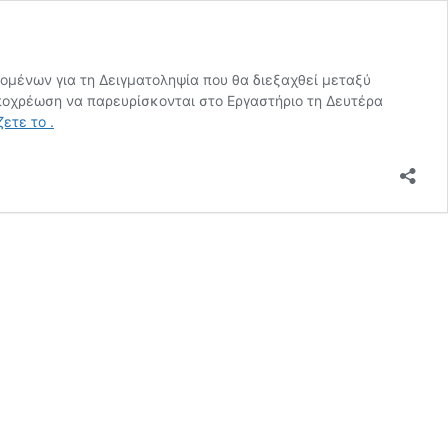
ένων για τη Δειγματοληψία που θα διεξαχθεί μεταξύ
 υποχρέωση να παρευρίσκονται στο Εργαστήριο τη Δευτέρα
19/05/18
ζετε το
.
~
Ανακοίνωση
Δειγματοληπτών
Έρευνας
101