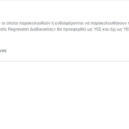
ς οι οποίοι παρακολουθούν ή ενδιαφέρονται να παρακολουθήσουν 
stic Regression ∆ιαδικασίας» θα προσφερθεί ως ΥΕΣ και όχι ως ΥΕ
3/02/17
νημέρωση
υνας