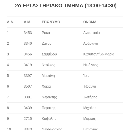
2ο ΕΡΓΑΣΤΗΡΙΑΚΟ ΤΜΗΜΑ (13:00-14:30)
Α.Α.
Α.Μ.
ΕΠΩΝΥΜΟ
ΟΝΟΜΑ
1
3453
Ρόκα
Αναστασία
2
3340
Ζάχου
Ανδριάνα
3
3456
Σαββίδου
Κωνσταντίνα-Μαρία
4
3419
Ντόλκος
Νικόλαος
5
3397
Μαρτίνη
Ίρις
6
3507
Χόκια
Τζοάννα
7
3381
Νεράντης
Σωτήρης
8
3439
Περάκης
Μιχάλης
9
2715
Καψάλης
Μάρκος
10
3343
Θεοδωράκης
Γεώργιος