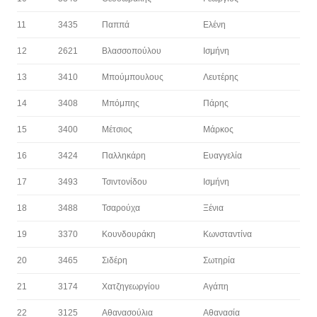
11
3435
Παππά
Ελένη
12
2621
Βλασσοπούλου
Ισμήνη
13
3410
Μπούμπουλους
Λευτέρης
14
3408
Μπόμπης
Πάρης
15
3400
Μέτσιος
Μάρκος
16
3424
Παλληκάρη
Ευαγγελία
17
3493
Τσιντονίδου
Ισμήνη
18
3488
Τσαρούχα
Ξένια
19
3370
Κουνδουράκη
Κωνσταντίνα
20
3465
Σιδέρη
Σωτηρία
21
3174
Χατζηγεωργίου
Αγάπη
22
3125
Αθανασούλια
Αθανασία