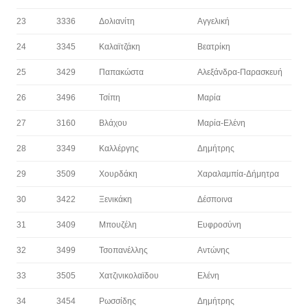
23
3336
Δολιανίτη
Αγγελική
24
3345
Καλαϊτζάκη
Βεατρίκη
25
3429
Παπακώστα
Αλεξάνδρα-Παρασκευή
26
3496
Τσίπη
Μαρία
27
3160
Βλάχου
Μαρία-Ελένη
28
3349
Καλλέργης
Δημήτρης
29
3509
Χουρδάκη
Χαραλαμπία-Δήμητρα
30
3422
Ξενικάκη
Δέσποινα
31
3409
Μπουζέλη
Ευφροσύνη
32
3499
Τσοπανέλλης
Αντώνης
33
3505
Χατζινικολαϊδου
Ελένη
34
3454
Ρωσσίδης
Δημήτρης