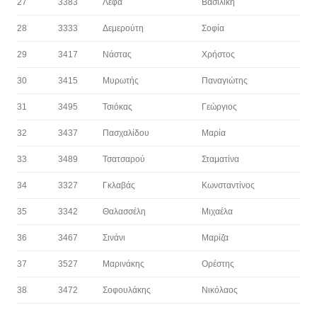
27
3383
Λέφα
Βασιλική
28
3333
Δεμερούτη
Σοφία
29
3417
Νάστας
Χρήστος
30
3415
Μυρωτής
Παναγιώτης
31
3495
Τσιόκας
Γεώργιος
32
3437
Πασχαλίδου
Μαρία
33
3489
Τσατσαρού
Σταματίνα
34
3327
Γκλαβάς
Κωνσταντίνος
35
3342
Θαλασσέλη
Μιχαέλα
36
3467
Σινάνι
Μαρίζα
37
3527
Μαρινάκης
Ορέστης
38
3472
Σοφουλάκης
Νικόλαος