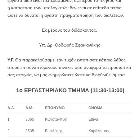
εργαστηρίου είναι πεπερασμένος, αφετέρου το πλήθος και
η κατάσταση των υπολογιστών δεν είναι σε επίπεδα τέτοια
ώστε να δύναται η αγαστή πραγματοποίηση των διαλέξεων.
Εκ μέρους του διδάσκοντος,
Υπ. Δρ. Θοδωρής Σφακιανάκης
Υ.Γ.
Θα παρακαλούσαμε, εάν τυχόν εντοπίσετε κάποιο λάθος
στους επισυναπτόμενους πίνακες όσο αναφορά τα προσωπικά
σας στοιχεία, να μας ενημερώσετε ώστε να διορθωθεί άμεσα.
1ο ΕΡΓΑΣΤΗΡΙΑΚΟ ΤΜΗΜΑ (11:30-13:00)
Α.Α.
Α.Μ.
ΕΠΩΝΥΜΟ
ΟΝΟΜΑ
1
3065
Κώνστα-Φίλη
Εβίνα
2
3535
Βασιλάκης
Χαράλαμπος