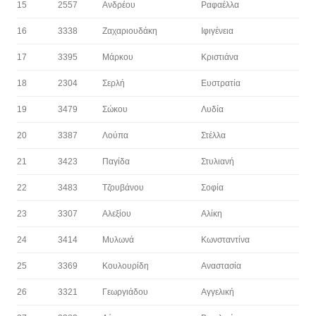
15
2557
Ανδρέου
Ραφαέλλα
16
3338
Ζαχαριουδάκη
Ιφιγένεια
17
3395
Μάρκου
Κριστιάνα
18
2304
Σερλή
Ευστρατία
19
3479
Σώκου
Λυδία
20
3387
Λούπα
Στέλλα
21
3423
Παγίδα
Στυλιανή
22
3483
Τζουβάνου
Σοφία
23
3307
Αλεξίου
Αλίκη
24
3414
Μυλωνά
Κωνσταντίνα
25
3369
Κουλουρίδη
Αναστασία
26
3321
Γεωργιάδου
Αγγελική