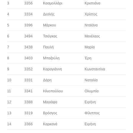
3
3356
Κασμολλάρι
Κριστιάνα
4
3334
Δεσλής
Χρίστος
5
3396
Μάρκου
Νταϊάνα
6
3494
Τσιόγκας
Μενέλαος
7
3438
Παυλή
Μαρία
8
3403
Μπαζούλη
Έρη
9
3352
Καραγιάννη
Κωνσταντίνα
10
3331
Δάρη
Ναταλία
11
3341
Ηλιοπούλου
Ολυμπία
12
3388
Μαγιάφα
Ειρήνη
13
3319
Βρόσγος
Φίλιππος
14
3366
Καρκανά
Ειρήνη