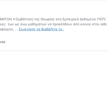
Ν Η Εμβάπτιση της Θεωρίας στα Εμπειρικά Δεδομένα (ΥΕΠ). Αν
ές/τριες των ως άνω μαθημάτων να προσέλθουν από κοινού στην αί
13/10/18
Δαφέρμου, …
Συνεχίστε να διαβάζετε το
.
~
Ανακοίνωση
υνας