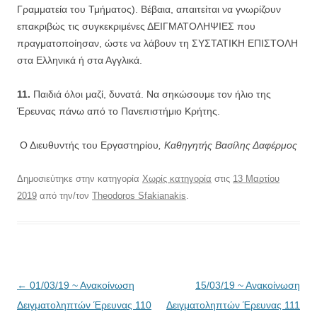
Γραμματεία του Τμήματος). Βέβαια, απαιτείται να γνωρίζουν
επακριβώς τις συγκεκριμένες ΔΕΙΓΜΑΤΟΛΗΨΙΕΣ που
πραγματοποίησαν, ώστε να λάβουν τη ΣΥΣΤΑΤΙΚΗ ΕΠΙΣΤΟΛΗ
στα Ελληνικά ή στα Αγγλικά.
11.
Παιδιά όλοι μαζί, δυνατά. Να σηκώσουμε τον ήλιο της
Έρευνας πάνω από το Πανεπιστήμιο Κρήτης.
Ο Διευθυντής του Εργαστηρίου
, Καθηγητής Βασίλης Δαφέρμος
Δημοσιεύτηκε στην κατηγορία
Χωρίς κατηγορία
στις
13 Μαρτίου
2019
από την/τον
Theodoros Sfakianakis
.
Πλοήγηση
←
01/03/19 ~ Ανακοίνωση
15/03/19 ~ Ανακοίνωση
άρθρων
Δειγματοληπτών Έρευνας 110
Δειγματοληπτών Έρευνας 111