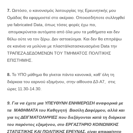
7.
Ωστόσο, ο κανονισμός λειτουργίας της Ερευνητικής μου
Ομάδας θα εφαρμοστεί στο ακέραιο. Οποιοσδήποτε συλληφθεί
για fabricated Data, όπως τόσες φορές έχω πει,
απομακρύνεται αυτόματα από όλα μου τα μαθήματα και δεν
θέλω ούτε να τον ξέρω. Δεν αστειεύομαι. Και δεν θα επιτρέψω
σε κανένα να μολύνει με πλαστά/κατασκευασμένα Data την
ΤΡΑΠΕΖΑ ΔΕΔΟΜΕΝΩΝ ΤΟΥ ΤΜΗΜΑΤΟΣ ΠΟΛΙΤΙΚΗΣ
ΕΠΙΣΤΗΜΗΣ.
8.
Το ΥΠΟ μάθημα θα γίνεται πάντα κανονικά, καθ’ όλη τη
διάρκεια του εαρινού εξαμήνου, στην αίθουσα Δ3-Α7, στις
ώρες 11.30-14.30.
9. Για να έχετε μια ΥΠΕΥΘΥΝΗ ΕΝΗΜΕΡΩΣΗ αναφορικά με
τα ΜΑΘΗΜΑΤΑ του Καθηγητή Βασίλη Δαφέρμου, αλλά και
για τις ΔΕΙΓΜΑΤΟΛΗΨΙΕΣ που διεξάγονται κατά τη διάρκεια
του παρόντος εξαμήνου, στο ΕΡΓΑΣΤΗΡΙΟ ΚΟΙΝΩΝΙΚΗΣ
ΣΤΑΤΙΣΤΙΚΗΣ ΚΑΙ ΠΟΛΙΤΙΚΗΣ ΕΡΕΥΝΑΣ, είναι απαραίτητο