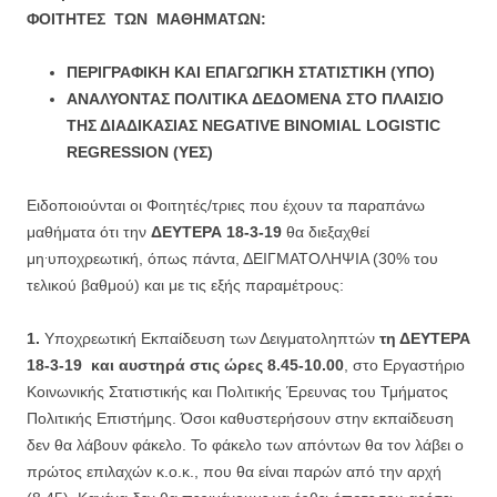
ΦΟΙΤΗΤΕΣ ΤΩΝ ΜΑΘΗΜΑΤΩΝ:
ΠΕΡΙΓΡΑΦΙΚΗ ΚΑΙ ΕΠΑΓΩΓΙΚΗ ΣΤΑΤΙΣΤΙΚΗ (ΥΠΟ)
ΑΝΑΛΥΟΝΤΑΣ ΠΟΛΙΤΙΚΑ ΔΕΔΟΜΕΝΑ ΣΤΟ ΠΛΑΙΣΙΟ
ΤΗΣ ΔΙΑΔΙΚΑΣΙΑΣ NEGATIVE BINOMIAL LOGISTIC
REGRESSION (ΥΕΣ)
Ειδοποιούνται οι Φοιτητές/τριες που έχουν τα παραπάνω
μαθήματα ότι την
ΔΕΥΤΕΡΑ 18-3-19
θα διεξαχθεί
.
μη
υποχρεωτική, όπως πάντα, ΔΕΙΓΜΑΤΟΛΗΨΙΑ (30% του
τελικού βαθμού) και με τις εξής παραμέτρους:
1.
Υποχρεωτική Εκπαίδευση των Δειγματοληπτών
τη ΔΕΥΤΕΡΑ
18-3-19
και αυστηρά στις ώρες 8.45-10.00
, στο Εργαστήριο
Κοινωνικής Στατιστικής και Πολιτικής Έρευνας του Τμήματος
Πολιτικής Επιστήμης. Όσοι καθυστερήσουν στην εκπαίδευση
δεν θα λάβουν φάκελο. Το φάκελο των απόντων θα τον λάβει ο
πρώτος επιλαχών κ.ο.κ., που θα είναι παρών από την αρχή