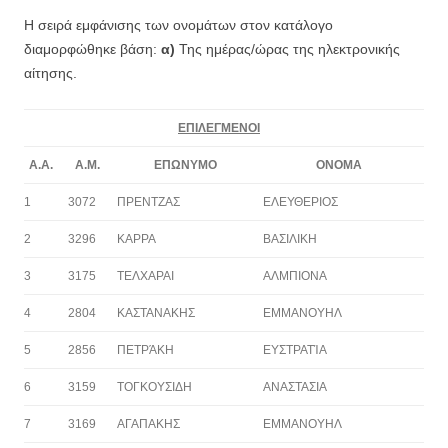
Η σειρά εμφάνισης των ονομάτων στον κατάλογο
διαμορφώθηκε βάση:
α)
Της ημέρας/ώρας της ηλεκτρονικής
αίτησης.
ΕΠΙΛΕΓΜΕΝΟΙ
Α.Α.
Α.Μ.
ΕΠΩΝΥΜΟ
ΟΝΟΜΑ
1
3072
ΠΡΕΝΤΖΑΣ
ΕΛΕΥΘΕΡΙΟΣ
2
3296
ΚΑΡΡΑ
ΒΑΣΙΛΙΚΗ
3
3175
ΤΕΛΧΑΡΑΙ
ΑΛΜΠΙΟΝΑ
4
2804
ΚΑΣΤΑΝΑΚΗΣ
ΕΜΜΑΝΟΥΗΛ
5
2856
ΠΕΤΡΆΚΗ
ΕΥΣΤΡΑΤΊΑ
6
3159
ΤΟΓΚΟΥΣΙΔΗ
ΑΝΑΣΤΑΣΙΑ
7
3169
ΑΓΑΠΑΚΗΣ
ΕΜΜΑΝΟΥΗΛ