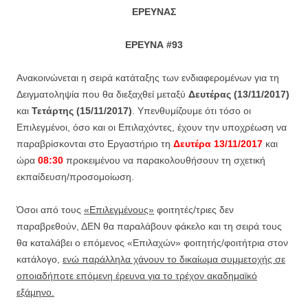
Ε
ΡΕΥΝΑΣ
Ε
ΡΕΥΝΑ
#93
Ανακοινώνεται η σειρά κατάταξης των ενδιαφερομένων για τη
Δειγματοληψία που θα διεξαχθεί μεταξύ
Δευτέρας (13/11/2017)
και
Τετάρτης (15/11/2017)
. Υπενθυμίζουμε ότι τόσο οι
Επιλεγμένοι, όσο και οι Επιλαχόντες, έχουν την υποχρέωση να
παραβρίσκονται στο Εργαστήριο τη
Δευτέρα 13/11/2017
και
ώρα
08:30
προκειμένου να παρακολουθήσουν τη σχετική
εκπαίδευση/προσομοίωση.
Όσοι από τους
«Επιλεγμένους»
φοιτητές/τριες δεν
παραβρεθούν, ΔΕΝ θα παραλάβουν φάκελο και τη σειρά τους
θα καταλάβει ο επόμενος «Επιλαχών» φοιτητής/φοιτήτρια στον
κατάλογο,
ενώ παράλληλα χάνουν το δικαίωμα συμμετοχής σε
οποιαδήποτε επόμενη έρευνα για το τρέχον ακαδημαϊκό
εξάμηνο.