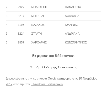
2
2927
ΜΠΑΓΚΕΡΗ
ΠΑΝΑΓΙΩΤΑ
3
3217
ΜΠΙΡΠΙΛΗ
ΑΘΑΝΑΣΙΑ
4
3195
ΚΑΖΑΚΟΣ
ΙΩΑΝΝΗΣ
5
3224
ΣΤΡΑΤΗ
ΑΝΔΡΙΑΝΑ
6
2857
ΧΑΡΧΑΡΗΣ
ΚΩΝΣΤΑΝΤΙΝΟΣ
Εκ μέρους του διδάσκοντος,
Υπ. Δρ. Θοδωρής Σφακιανάκης
Δημοσιεύτηκε στην κατηγορία
Χωρίς κατηγορία
στις
10 Νοεμβρίου
2017
από την/τον
Theodoros Sfakianakis
.