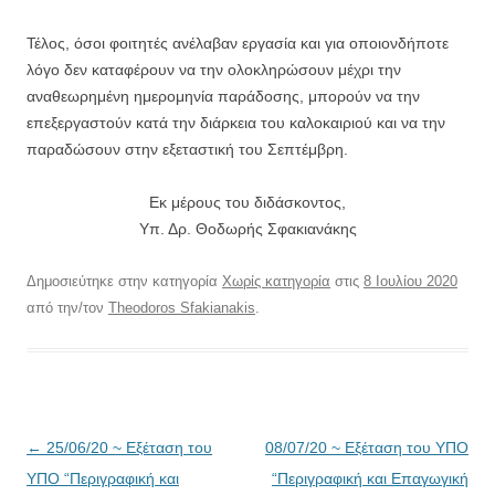
Τέλος, όσοι φοιτητές ανέλαβαν εργασία και για οποιονδήποτε
λόγο δεν καταφέρουν να την ολοκληρώσουν μέχρι την
αναθεωρημένη ημερομηνία παράδοσης, μπορούν να την
επεξεργαστούν κατά την διάρκεια του καλοκαιριού και να την
παραδώσουν στην εξεταστική του Σεπτέμβρη.
Εκ μέρους του διδάσκοντος,
Υπ. Δρ. Θοδωρής Σφακιανάκης
Δημοσιεύτηκε στην κατηγορία
Χωρίς κατηγορία
στις
8 Ιουλίου 2020
από την/τον
Theodoros Sfakianakis
.
Πλοήγηση
←
25/06/20 ~ Εξέταση του
08/07/20 ~ Εξέταση του ΥΠΟ
άρθρων
ΥΠΟ “Περιγραφική και
“Περιγραφική και Επαγωγική