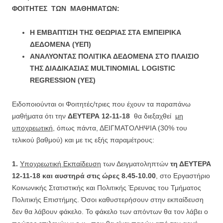
ΦΟΙΤΗΤΕΣ ΤΩΝ ΜΑΘΗΜΑΤΩΝ:
Η ΕΜΒΑΠΤΙΣΗ ΤΗΣ ΘΕΩΡΙΑΣ ΣΤΑ ΕΜΠΕΙΡΙΚΑ
ΔΕΔΟΜΕΝΑ (ΥΕΠ)
ΑΝΑΛΥΟΝΤΑΣ ΠΟΛΙΤΙΚΑ ΔΕΔΟΜΕΝΑ ΣΤΟ ΠΛΑΙΣΙΟ
ΤΗΣ ΔΙΑΔΙΚΑΣΙΑΣ
MULTINOMIAL
LOGISTIC
REGRESSION
(ΥΕΣ)
Ειδοποιούνται οι Φοιτητές/τριες που έχουν τα παραπάνω
μαθήματα ότι την
ΔΕΥΤΕΡΑ 12-11-18
θα διεξαχθεί
μη
υποχρεωτική
, όπως πάντα, ΔΕΙΓΜΑΤΟΛΗΨΙΑ (30% του
τελικού βαθμού) και με τις εξής παραμέτρους:
1.
Υποχρεωτική Εκπαίδευση
των Δειγματοληπτών
τη ΔΕΥΤΕΡΑ
12-11-18
και αυστηρά στις ώρες 8.45-10.00
, στο Εργαστήριο
Κοινωνικής Στατιστικής και Πολιτικής Έρευνας του Τμήματος
Πολιτικής Επιστήμης. Όσοι καθυστερήσουν στην εκπαίδευση
δεν θα λάβουν φάκελο. Το φάκελο των απόντων θα τον λάβει ο