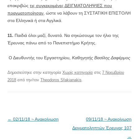
επακριβώς
τις συγκεκριμένες ΔΕΙΓΜΑΤΟΛΗΨΙΕΣ που
πραγματοποίησαν
, ώστε να λάβουν τη ΣΥΣΤΑΤΙΚΗ ΕΠΙΣΤΟΛΗ
στα Ελληνικά ή στα Αγγλικά.
11.
Παιδιά όλοι μαζί, δυνατά. Να σηκώσουμε τον ήλιο της
Έρευνας πάνω από το Πανεπιστήμιο Κρήτης.
Ο Διευθυντής του Εργαστηρίου
, Καθηγητής Βασίλης Δαφέρμος
Δημοσιεύτηκε στην κατηγορία
Χωρίς κατηγορία
στις
7 Νοεμβρίου
2018
από την/τον
Theodoros Sfakianakis
.
Πλοήγηση
←
02/11/18 ~ Ανακοίνωση
09/11/18 ~ Ανακοίνωση
άρθρων
Δειγματοληπτών Έρευνας 107
→