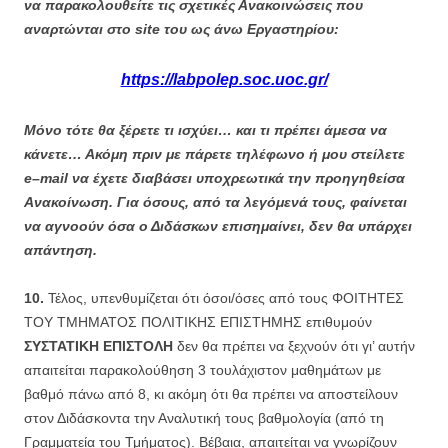
να παρακολουθείτε τις σχετικές Ανακοινώσεις που
αναρτώνται στο site του ως άνω Εργαστηρίου:
https://labpolep.soc.uoc.gr/
Μόνο τότε θα ξέρετε τι ισχύει… και τι πρέπει άμεσα να
κάνετε… Ακόμη πριν με πάρετε τηλέφωνο ή μου στείλετε
e
–
mail
να έχετε διαβάσει υποχρεωτικά την προηγηθείσα
Ανακοίνωση. Για όσους, από τα λεγόμενά τους, φαίνεται
να αγνοούν όσα ο Διδάσκων επισημαίνει, δεν θα υπάρχει
απάντηση.
10.
Τέλος, υπενθυμίζεται ότι όσοι/όσες από τους ΦΟΙΤΗΤΕΣ
ΤΟΥ ΤΜΗΜΑΤΟΣ ΠΟΛΙΤΙΚΗΣ ΕΠΙΣΤΗΜΗΣ επιθυμούν
ΣΥΣΤΑΤΙΚΗ ΕΠΙΣΤΟΛΗ
δεν θα πρέπει να ξεχνούν ότι γι’ αυτήν
απαιτείται παρακολούθηση 3 τουλάχιστον μαθημάτων με
βαθμό πάνω από 8, κι ακόμη ότι θα πρέπει να αποστείλουν
στον Διδάσκοντα την Αναλυτική τους βαθμολογία (από τη
Γραμματεία του Τμήματος). Βέβαια, απαιτείται να γνωρίζουν