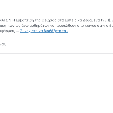
 Η Εμβάπτιση της Θεωρίας στα Εμπειρικά Δεδομένα (ΥΕΠ). Ανα
ές/τριες των ως άνω μαθημάτων να προσέλθουν από κοινού στην αί
05/10/18
Δαφέρμου, …
Συνεχίστε να διαβάζετε το
.
~
Ανακοίνωση
υνας