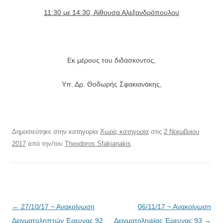
11:30 με 14:30, Αίθουσα Αλεξανδρόπουλου
Εκ μέρους του διδάσκοντος,
Υπ. Δρ. Θοδωρής Σφακιανάκης,
Δημοσιεύτηκε στην κατηγορία
Χωρίς κατηγορία
στις
2 Νοεμβρίου
2017
από την/τον
Theodoros Sfakianakis
.
Πλοήγηση
←
27/10/17 ~ Ανακοίνωση
06/11/17 ~ Ανακοίνωση
άρθρων
Δειγματοληπτών Έρευνας 92
Δειγματοληψίας Έρευνας 93
→