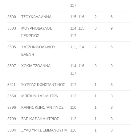
117
3500
ΤΣΟΥΚΑΛΑ ΑΝΝΑ
115, 116
2
6
3503
ΦΟΥΡΝΟΔΑΥΛΟΣ
114, 115,
3
9
ΓΕΩΡΓΙΟΣ
117
3505
ΧΑΤΖΗΝΙΚΟΛΑΙΔΟΥ
111, 114
2
6
ΕΛΕΝΗ
3507
ΧΟΚΙΑ ΤΖΟΑΝΝΑ
114, 116,
3
9
117
3511
ΨΥΡΡΑΣ ΚΩΝΣΤΑΝΤΙΝΟΣ
117
1
3
3660
ΜΠΙΣΚΙΝΗ ΔΉΜΗΤΡΑ
112
1
3
3796
ΚΑΝΗΣ ΚΩΝΣΤΑΝΤΊΝΟΣ
110
1
3
3799
ΣΑΠΙΚΑΣ ΔΗΜΗΤΡΙΟΣ
112
1
3
3804
ΞΥΛΟΎΡΗΣ ΕΜΜΑΝΟΥΉΛ
116
1
3