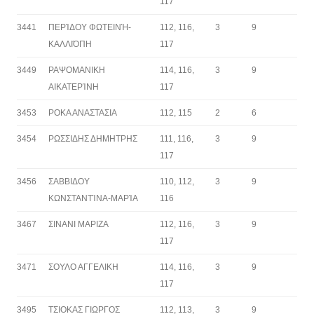
117
3441
ΠΕΡΊΔΟΥ ΦΩΤΕΙΝΉ-
112, 116,
3
9
ΚΑΛΛΙΌΠΗ
117
3449
ΡΑΨΟΜΑΝΙΚΗ
114, 116,
3
9
ΑΙΚΑΤΕΡΊΝΗ
117
3453
ΡΟΚΑ ΑΝΑΣΤΑΣΙΑ
112, 115
2
6
3454
ΡΩΣΣΙΔΗΣ ΔΗΜΗΤΡΗΣ
111, 116,
3
9
117
3456
ΣΑΒΒΙΔΟΥ
110, 112,
3
9
ΚΩΝΣΤΑΝΤΊΝΑ-ΜΑΡΊΑ
116
3467
ΣΙΝΑΝΙ ΜΑΡΙΖΑ
112, 116,
3
9
117
3471
ΣΟΥΛΟ ΑΓΓΕΛΙΚΗ
114, 116,
3
9
117
3495
ΤΣΙΟΚΑΣ ΓΙΩΡΓΟΣ
112, 113,
3
9