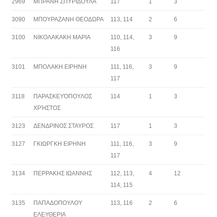
2969
ΜΠΡΑΝΗ ΣΠΥΡΙΔΟΥΛΑ
117
1
3
3090
ΜΠΟΥΡΑΖΑΝΗ ΘΕΟΔΩΡΑ
113, 114
2
6
3100
ΝΙΚΟΛΑΚΑΚΗ ΜΑΡΙΑ
110, 114,
3
9
116
3101
ΜΠΟΛΑΚΗ ΕΙΡΗΝΗ
111, 116,
3
9
117
3118
ΠΑΡΑΣΚΕΥΌΠΟΥΛΟΣ
114
1
3
ΧΡΉΣΤΟΣ
3123
ΔΕΝΔΡΙΝΟΣ ΣΤΑΥΡΟΣ
117
1
3
3127
ΓΚΙΩΡΓΚΗ ΕΙΡΗΝΗ
111, 116,
3
9
117
3134
ΠΕΡΡΑΚΗΣ ΙΩΑΝΝΗΣ
112, 113,
4
12
114, 115
3135
ΠΑΠΑΔΟΠΟΥΛΟΥ
113, 116
2
6
ΕΛΕΥΘΕΡΙΑ