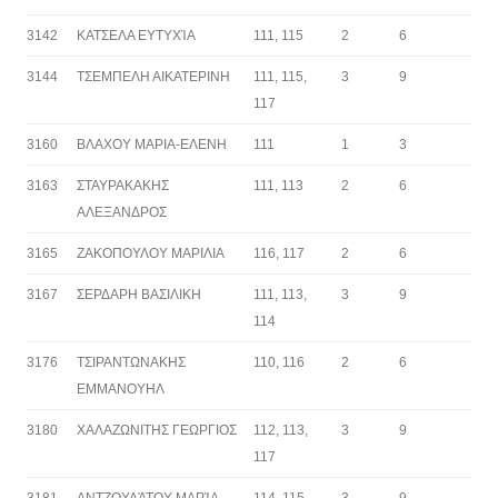
3142
ΚΑΤΣΕΛΑ ΕΥΤΥΧΊΑ
111, 115
2
6
3144
ΤΣΕΜΠΕΛΗ ΑΙΚΑΤΕΡΙΝΗ
111, 115,
3
9
117
3160
ΒΛΑΧΟΥ ΜΑΡΙΑ-ΕΛΕΝΗ
111
1
3
3163
ΣΤΑΥΡΑΚΑΚΗΣ
111, 113
2
6
ΑΛΕΞΑΝΔΡΟΣ
3165
ΖΑΚΟΠΟΥΛΟΥ ΜΑΡΙΛΙΑ
116, 117
2
6
3167
ΣΕΡΔΑΡΗ ΒΑΣΙΛΙΚΗ
111, 113,
3
9
114
3176
ΤΣΙΡΑΝΤΩΝΑΚΗΣ
110, 116
2
6
ΕΜΜΑΝΟΥΗΛ
3180
ΧΑΛΑΖΩΝΙΤΗΣ ΓΕΩΡΓΙΟΣ
112, 113,
3
9
117