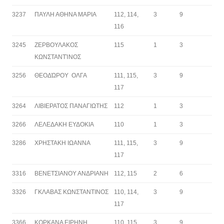
3237
ΠΑΥΛΗ ΑΘΗΝΑ ΜΑΡΙΑ
112, 114,
3
9
116
3245
ΖΕΡΒΟΥΛΑΚΟΣ
115
1
3
ΚΩΝΣΤΑΝΤΊΝΟΣ
3256
ΘΕΟΔΏΡΟΥ ΟΛΓΑ
111, 115,
3
9
117
3264
ΛΙΒΙΕΡΑΤΟΣ ΠΑΝΑΓΙΩΤΗΣ
112
1
3
3266
ΛΕΛΕΔΑΚΗ ΕΥΔΟΚΙΑ
110
1
3
3286
ΧΡΗΣΤΑΚΗ ΙΩΑΝΝΑ
111, 115,
3
9
117
3316
ΒΕΝΕΤΣΙΑΝΟΥ ΑΝΔΡΙΑΝΗ
112, 115
2
6
3326
ΓΚΛΑΒΑΣ ΚΩΝΣΤΑΝΤΙΝΟΣ
110, 114,
3
9
117
3366
ΚΟΡΚΑΝΑ ΕΙΡΗΝΗ
110, 115,
3
9