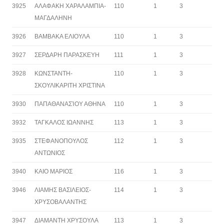
3925
ΑΛΑΦΑΚΗ ΧΑΡΑΛΑΜΠΙΑ-
110
1
3
ΜΑΓΔΑΛΗΝΗ
3926
ΒΑΜΒΑΚΑ ΕΛΙΟΥΛΑ
110
1
3
3927
ΣΕΡΔΑΡΗ ΠΑΡΑΣΚΕΥΗ
111
1
3
3928
ΚΩΝΣΤΑΝΤΗ-
110
1
3
ΣΚΟΥΛΙΚΑΡΙΤΗ ΧΡΙΣΤΙΝΑ
3930
ΠΑΠΑΘΑΝΑΣΊΟΥ ΑΘΗΝΑ
110
1
3
3932
ΤΑΓΚΑΛΟΣ ΙΩΑΝΝΗΣ
113
1
3
3935
ΣΤΕΦΑΝΟΠΟΥΛΟΣ
112
1
3
ΑΝΤΩΝΙΟΣ
3940
ΚΑΙΟ ΜΑΡΙΟΣ
116
1
3
3946
ΛΙΑΜΗΣ ΒΑΣΙΛΕΙΟΣ-
114
1
3
ΧΡΥΣΟΒΑΛΑΝΤΗΣ
3947
ΔΙΑΜΑΝΤΗ ΧΡΥΣΟΥΛΑ
113
1
3