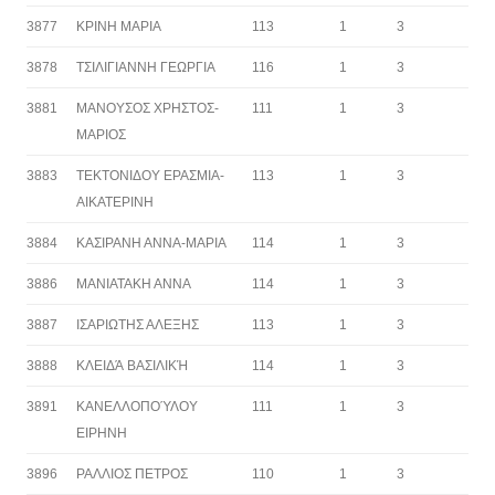
3877
ΚΡΙΝΗ ΜΑΡΙΑ
113
1
3
3878
ΤΣΙΛΙΓΙΑΝΝΗ ΓΕΩΡΓΙΑ
116
1
3
3881
ΜΑΝΟΥΣΟΣ ΧΡΗΣΤΟΣ-
111
1
3
ΜΑΡΙΟΣ
3883
ΤΕΚΤΟΝΙΔΟΥ ΕΡΑΣΜΙΑ-
113
1
3
ΑΙΚΑΤΕΡΙΝΗ
3884
ΚΑΣΙΡΑΝΗ ΑΝΝΑ-ΜΑΡΙΑ
114
1
3
3886
ΜΑΝΙΑΤΑΚΗ ΑΝΝΑ
114
1
3
3887
ΙΣΑΡΙΩΤΗΣ ΑΛΕΞΗΣ
113
1
3
3888
ΚΛΕΙΔΆ ΒΑΣΙΛΙΚΉ
114
1
3
3891
ΚΑΝΕΛΛΟΠΟΎΛΟΥ
111
1
3
ΕΙΡΗΝΗ
3896
ΡΑΛΛΙΟΣ ΠΕΤΡΟΣ
110
1
3