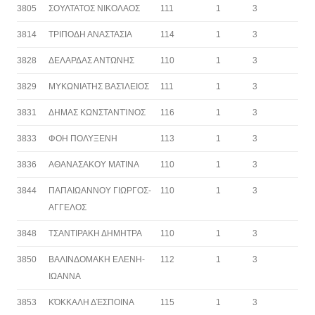
3805
ΣΟΥΛΤΑΤΟΣ ΝΙΚΟΛΑΟΣ
111
1
3
3814
ΤΡΙΠΟΔΗ ΑΝΑΣΤΑΣΙΑ
114
1
3
3828
ΔΕΛΑΡΔΑΣ ΑΝΤΩΝΗΣ
110
1
3
3829
ΜΥΚΩΝΙΑΤΗΣ ΒΑΣΊΛΕΙΟΣ
111
1
3
3831
ΔΗΜΑΣ ΚΩΝΣΤΑΝΤΊΝΟΣ
116
1
3
3833
ΦΟΗ ΠΟΛΥΞΕΝΗ
113
1
3
3836
ΑΘΑΝΑΣΑΚΟΥ ΜΑΤΙΝΑ
110
1
3
3844
ΠΑΠΑΙΩΑΝΝΟΥ ΓΙΩΡΓΟΣ-
110
1
3
ΑΓΓΕΛΟΣ
3848
ΤΣΑΝΤΙΡΑΚΗ ΔΗΜΗΤΡΑ
110
1
3
3850
ΒΑΛΙΝΔΟΜΑΚΗ ΕΛΕΝΗ-
112
1
3
ΙΩΑΝΝΑ
3853
ΚΌΚΚΑΛΗ ΔΈΣΠΟΙΝΑ
115
1
3