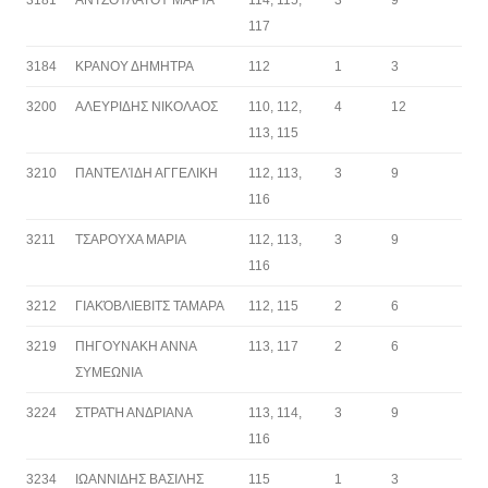
3181
ΑΝΤΖΟΥΛΆΤΟΥ ΜΑΡΊΑ
114, 115,
3
9
117
3184
ΚΡΑΝΟΥ ΔΗΜΗΤΡΑ
112
1
3
3200
ΑΛΕΥΡΙΔΗΣ ΝΙΚΟΛΑΟΣ
110, 112,
4
12
113, 115
3210
ΠΑΝΤΕΛΊΔΗ ΑΓΓΕΛΙΚΗ
112, 113,
3
9
116
3211
ΤΣΑΡΟΥΧΑ ΜΑΡΙΑ
112, 113,
3
9
116
3212
ΓΙΑΚΌΒΛΙΕΒΙΤΣ ΤΑΜΑΡΑ
112, 115
2
6
3219
ΠΗΓΟΥΝΑΚΗ ΑΝΝΑ
113, 117
2
6
ΣΥΜΕΩΝΙΑ
3224
ΣΤΡΑΤΉ ΑΝΔΡΙΑΝΑ
113, 114,
3
9
116
3234
ΙΩΑΝΝΙΔΗΣ ΒΑΣΙΛΗΣ
115
1
3