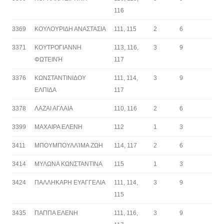
116
3369
ΚΟΥΛΟΥΡΙΔΗ ΑΝΑΣΤΑΣΙΑ
111, 115
2
6
3371
ΚΟΥΤΡΟΓΙΑΝΝΗ
113, 116,
3
9
ΦΩΤΕΙΝΉ
117
3376
ΚΩΝΣΤΑΝΤΙΝΙΔΟΥ
111, 114,
3
9
ΕΛΠΙΔΑ
117
3378
ΛΑΖΑΙ ΑΓΛΑΙΑ
110, 116
2
6
3399
ΜΑΧΑΙΡΑ ΕΛΕΝΗ
112
1
3
3411
ΜΠΟΥΜΠΟΥΛΛΊΜΑ ΖΩΗ
114, 117
2
6
3414
ΜΥΛΩΝΑ ΚΩΝΣΤΑΝΤΙΝΑ
115
1
3
3424
ΠΑΛΛΗΚΑΡΗ ΕΥΑΓΓΕΛΙΑ
111, 114,
3
9
115
3435
ΠΑΠΠΑ ΕΛΕΝΗ
111, 116,
3
9