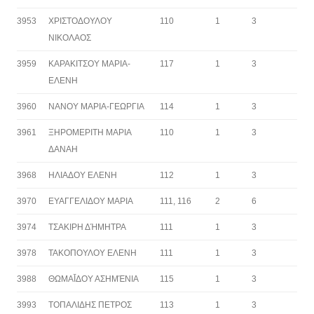
3953
ΧΡΙΣΤΟΔΟΥΛΟΥ
110
1
3
ΝΙΚΟΛΑΟΣ
3959
ΚΑΡΑΚΙΤΣΟΥ ΜΑΡΙΑ-
117
1
3
ΕΛΕΝΗ
3960
ΝΑΝΟΥ ΜΑΡΙΑ-ΓΕΩΡΓΙΑ
114
1
3
3961
ΞΗΡΟΜΕΡΙΤΗ ΜΑΡΙΑ
110
1
3
ΔΑΝΑΗ
3968
ΗΛΙΑΔΟΥ ΕΛΕΝΗ
112
1
3
3970
ΕΥΑΓΓΕΛΙΔΟΥ ΜΑΡΙΑ
111, 116
2
6
3974
ΤΣΑΚΙΡΗ ΔΉΜΗΤΡΑ
111
1
3
3978
ΤΑΚΟΠΟΥΛΟΥ ΕΛΕΝΗ
111
1
3
3988
ΘΩΜΑΪ́ΔΟΥ ΑΣΗΜΈΝΙΑ
115
1
3
3993
ΤΟΠΑΛΙΔΗΣ ΠΕΤΡΟΣ
113
1
3