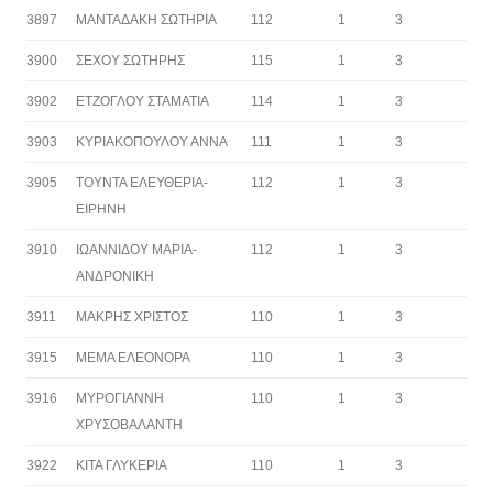
3897
ΜΑΝΤΑΔΑΚΗ ΣΩΤΗΡΙΑ
112
1
3
3900
ΣΕΧΟΥ ΣΩΤΗΡΗΣ
115
1
3
3902
ΕΤΖΟΓΛΟΥ ΣΤΑΜΑΤΙΑ
114
1
3
3903
ΚΥΡΙΑΚΟΠΟΥΛΟΥ ΑΝΝΑ
111
1
3
3905
ΤΟΥΝΤΑ ΕΛΕΥΘΕΡΙΑ-
112
1
3
ΕΙΡΗΝΗ
3910
ΙΩΑΝΝΙΔΟΥ ΜΑΡΙΑ-
112
1
3
ΑΝΔΡΟΝΙΚΗ
3911
ΜΑΚΡΗΣ ΧΡΙΣΤΟΣ
110
1
3
3915
ΜΕΜΑ ΕΛΕΟΝΟΡΑ
110
1
3
3916
ΜΥΡΟΓΙΑΝΝΗ
110
1
3
ΧΡΥΣΟΒΑΛΑΝΤΗ
3922
ΚΙΤΑ ΓΛΥΚΕΡΙΑ
110
1
3