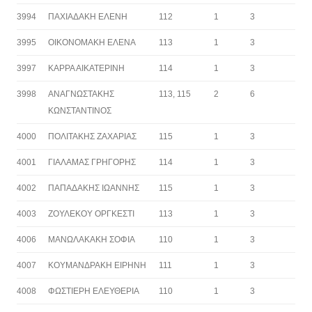
3994
ΠΑΧΙΑΔΑΚΗ ΕΛΕΝΗ
112
1
3
3995
ΟΙΚΟΝΟΜΑΚΗ ΕΛΕΝΑ
113
1
3
3997
ΚΑΡΡΑ ΑΙΚΑΤΕΡΙΝΗ
114
1
3
3998
ΑΝΑΓΝΩΣΤΑΚΗΣ
113, 115
2
6
ΚΩΝΣΤΑΝΤΙΝΟΣ
4000
ΠΟΛΙΤΑΚΗΣ ΖΑΧΑΡΙΑΣ
115
1
3
4001
ΓΙΑΛΑΜΑΣ ΓΡΗΓΟΡΗΣ
114
1
3
4002
ΠΑΠΑΔΑΚΗΣ ΙΩΑΝΝΗΣ
115
1
3
4003
ΖΟΥΛΕΚΟΥ ΟΡΓΚΕΣΤΙ
113
1
3
4006
ΜΑΝΩΛΑΚΑΚΗ ΣΟΦΙΑ
110
1
3
4007
ΚΟΥΜΑΝΔΡΑΚΗ ΕΙΡΗΝΗ
111
1
3
4008
ΦΩΣΤΙΕΡΗ ΕΛΕΥΘΕΡΙΑ
110
1
3